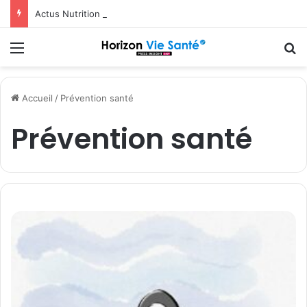
Actus Nutrition obtient le statut Certified B Corporation™
Menu
R
Accueil
/
Prévention santé
Prévention santé