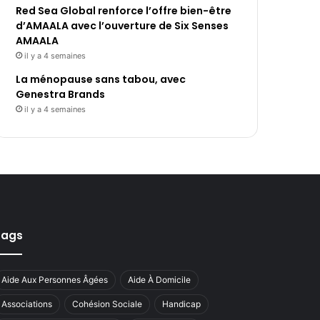
Red Sea Global renforce l’offre bien-être
d’AMAALA avec l’ouverture de Six Senses
AMAALA
il y a 4 semaines
La ménopause sans tabou, avec
Genestra Brands
il y a 4 semaines
Tags
Aide Aux Personnes Âgées
Aide À Domicile
Associations
Cohésion Sociale
Handicap