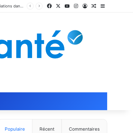
Facebook
X
YouTube
Instagram
Connexion
Article Aléatoire
Sidebar (barr
Populaire
Récent
Commentaires