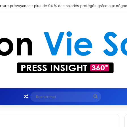
ient le statut Certified B Corporation™
Article Aléatoire
Rechercher