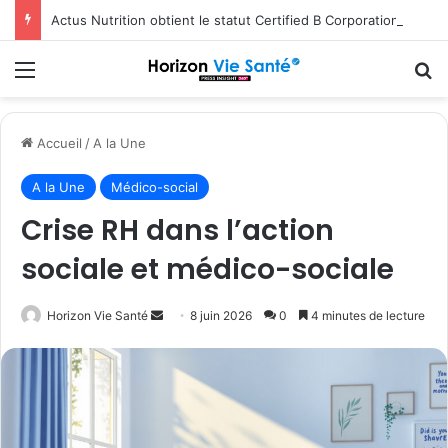
Actus Nutrition obtient le statut Certified B Corporation™
Menu
R
Accueil
/
A la Une
A la Une
Médico-social
Crise RH dans l’action
sociale et médico-sociale
Envoyer
Horizon Vie Santé
8 juin 2026
0
4 minutes de lecture
un
courriel