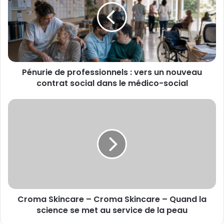
:
vers
un
nouveau
contrat
social
Pénurie de professionnels : vers un nouveau
dans
le
contrat social dans le médico-social
médico-
social
Croma
Skincare
–
Croma
Skincare
–
Quand
la
science
Croma Skincare – Croma Skincare – Quand la
se
met
science se met au service de la peau
au