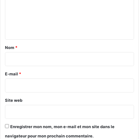
m
e
n
t
a
Nom
*
i
r
e
E-mail
*
*
Site web
Enregistrer mon nom, mon e-mail et mon site dans le
navigateur pour mon prochain commentaire.