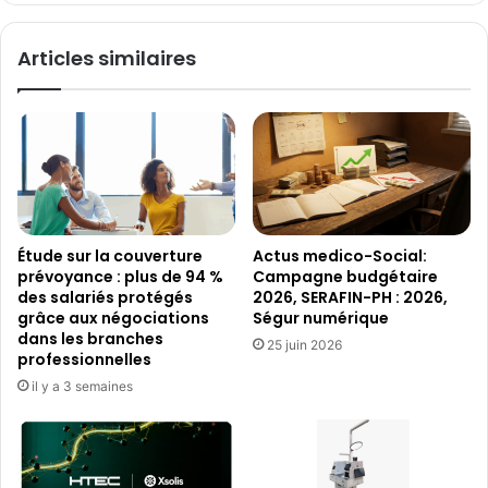
service
de
Articles similaires
la
peau
Étude sur la couverture
Actus medico-Social:
prévoyance : plus de 94 %
Campagne budgétaire
des salariés protégés
2026, SERAFIN-PH : 2026,
grâce aux négociations
Ségur numérique
dans les branches
25 juin 2026
professionnelles
il y a 3 semaines