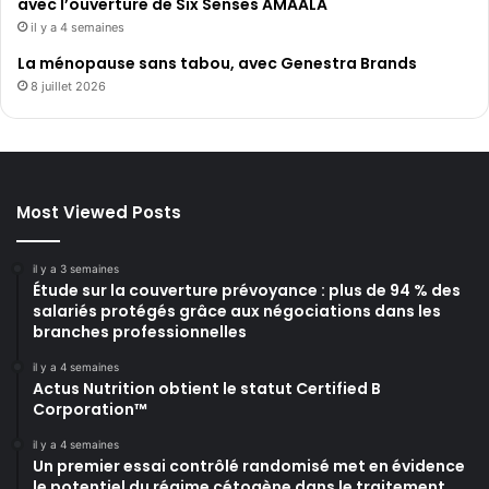
avec l’ouverture de Six Senses AMAALA
il y a 4 semaines
La ménopause sans tabou, avec Genestra Brands
8 juillet 2026
Most Viewed Posts
il y a 3 semaines
Étude sur la couverture prévoyance : plus de 94 % des
salariés protégés grâce aux négociations dans les
branches professionnelles
il y a 4 semaines
Actus Nutrition obtient le statut Certified B
Corporation™
il y a 4 semaines
Un premier essai contrôlé randomisé met en évidence
le potentiel du régime cétogène dans le traitement