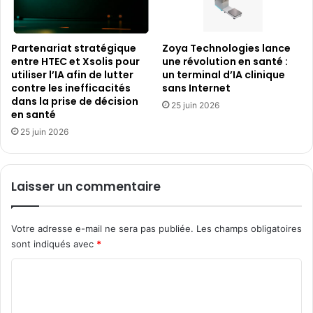
Partenariat stratégique
Zoya Technologies lance
entre HTEC et Xsolis pour
une révolution en santé :
utiliser l’IA afin de lutter
un terminal d’IA clinique
contre les inefficacités
sans Internet
dans la prise de décision
25 juin 2026
en santé
25 juin 2026
Laisser un commentaire
Votre adresse e-mail ne sera pas publiée.
Les champs obligatoires
sont indiqués avec
*
C
o
m