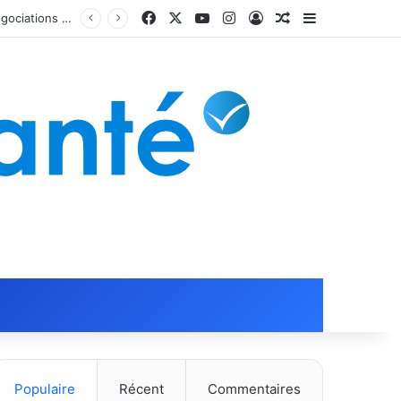
Facebook
X
YouTube
Instagram
Connexion
Article Aléatoire
Sidebar (barr
Populaire
Récent
Commentaires