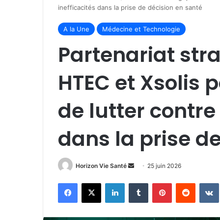
inefficacités dans la prise de décision en santé
A la Une
Médecine et Technologie
Partenariat str
HTEC et Xsolis po
de lutter contre 
dans la prise d
Envoyer
Horizon Vie Santé
25 juin 2026
un
Facebook
X
Linkedin
Tumblr
Pinterest
Reddit
courriel