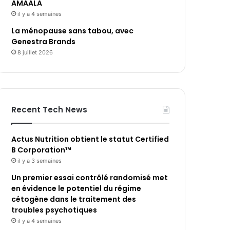
AMAALA
il y a 4 semaines
La ménopause sans tabou, avec
Genestra Brands
8 juillet 2026
Recent Tech News
Actus Nutrition obtient le statut Certified
B Corporation™
il y a 3 semaines
Un premier essai contrôlé randomisé met
en évidence le potentiel du régime
cétogène dans le traitement des
troubles psychotiques
il y a 4 semaines