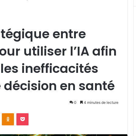
atégique entre
ur utiliser l’IA afin
les inefficacités
e décision en santé
0
4 minutes de lecture
VKontakte
Odnoklassniki
Pocket