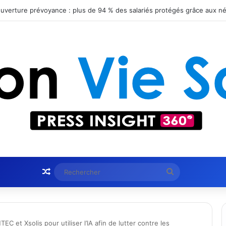
 obtient le statut Certified B Corporation™
Article Aléatoire
Rechercher
EC et Xsolis pour utiliser l’IA afin de lutter contre les