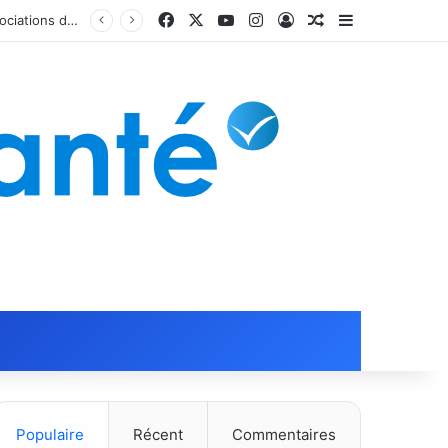
Facebook
X
YouTube
Instagram
Connexion
Article Aléatoire
Sidebar (barr
Populaire
Récent
Commentaires