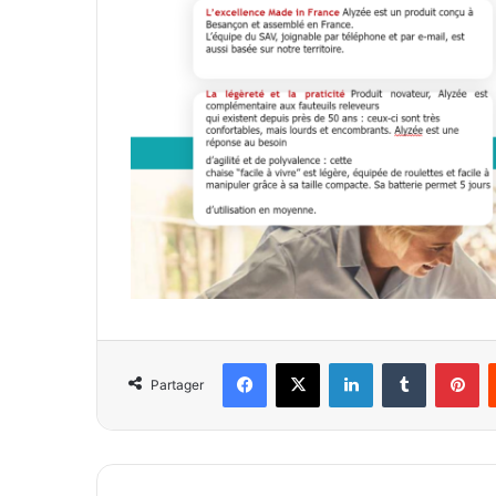
Facebook
X
Linkedin
Tumblr
Pi
Partager