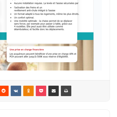
nterest
Reddit
VKontakte
Odnoklassniki
Pocket
Partager par email
Imprimer