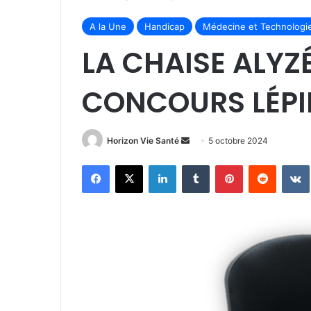
A la Une
Handicap
Médecine et Technologi
LA CHAISE ALYZ
CONCOURS LÉPI
Envoyer
Horizon Vie Santé
5 octobre 2024
un
Facebook
X
Linkedin
Tumblr
Pinterest
Reddit
courriel