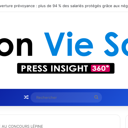
obtient le statut Certified B Corporation™
Article Aléatoire
Rechercher
E AU CONCOURS LÉPINE