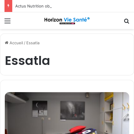
Actus Nutrition obtient le statut Certified B Corporation™
Menu
R
Accueil
/
Essatla
Essatla