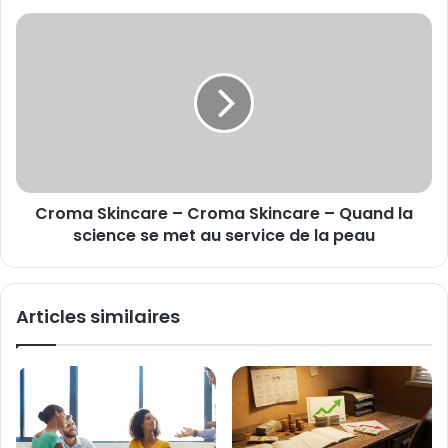
dû
Croma
refuser
Skincare
des
–
bénéficiaires
Croma
ou
Skincare
annuler
–
des
Quand
prises
la
en
science
charge
Croma Skincare – Croma Skincare – Quand la
se
met
science se met au service de la peau
au
service
de
Articles similaires
la
peau