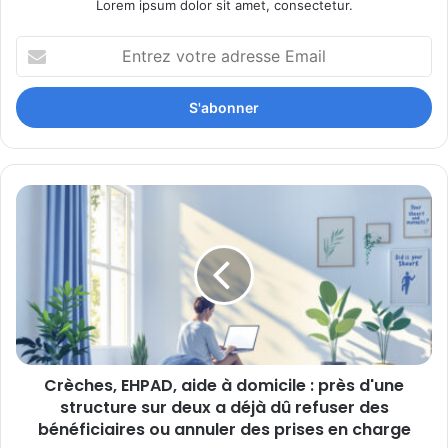
Lorem ipsum dolor sit amet, consectetur.
Entrez
votre
adresse
Email
Crèches,
EHPAD,
aide
à
domicile
:
près
d'une
structure
Crèches, EHPAD, aide à domicile : près d'une
sur
deux
structure sur deux a déjà dû refuser des
a
bénéficiaires ou annuler des prises en charge
déjà