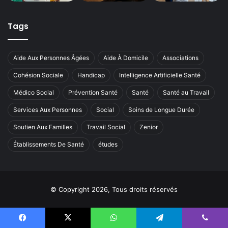
Tags
Aide Aux Personnes Âgées
Aide À Domicile
Associations
Cohésion Sociale
Handicap
Intelligence Artificielle Santé
Médico Social
Prévention Santé
Santé
Santé au Travail
Services Aux Personnes
Social
Soins de Longue Durée
Soutien Aux Familles
Travail Social
Zenior
Établissements De Santé
études
© Copyright 2026, Tous droits réservés
Facebook
X
WhatsApp
Telegram
Viber