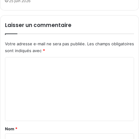
25 juin 2026
Laisser un commentaire
Votre adresse e-mail ne sera pas publiée.
Les champs obligatoires
sont indiqués avec
*
C
o
m
m
e
n
t
a
Nom
*
i