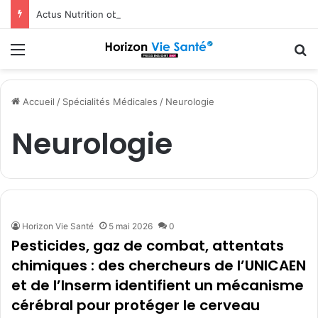
Actus Nutrition obtient le statut Certified B Corporation™
Menu
R
Accueil
/
Spécialités Médicales
/
Neurologie
Neurologie
Horizon Vie Santé
5 mai 2026
0
Pesticides, gaz de combat, attentats
chimiques : des chercheurs de l’UNICAEN
et de l’Inserm identifient un mécanisme
cérébral pour protéger le cerveau