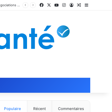
Facebook
X
YouTube
Instagram
Connexion
Article Aléatoire
Sidebar (barr
Populaire
Récent
Commentaires