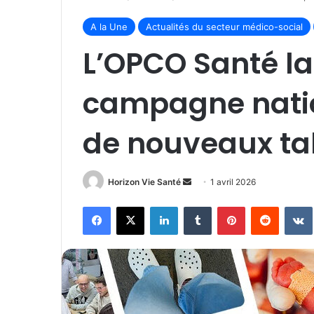
A la Une
Actualités du secteur médico-social
L’OPCO Santé l
campagne natio
de nouveaux ta
Envoyer
Horizon Vie Santé
1 avril 2026
un
Facebook
X
Linkedin
Tumblr
Pinterest
Reddit
courriel