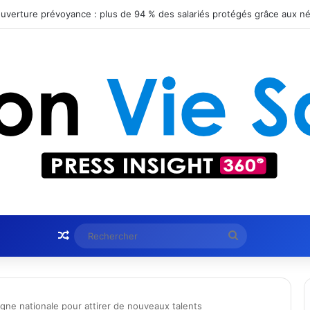
 obtient le statut Certified B Corporation™
Article Aléatoire
Rechercher
ne nationale pour attirer de nouveaux talents