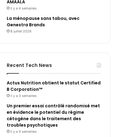
AMAALA
il y a 4 semaines
La ménopause sans tabou, avec
Genestra Brands
8 juillet 2026
Recent Tech News
Actus Nutrition obtient le statut Certified
B Corporation™
il y a 3 semaines
Un premier essai contrôlé randomisé met
en évidence le potentiel du régime
cétogène dans le traitement des
troubles psychotiques
il y a 4 semaines