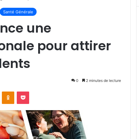
Santé Générale
ance une
nale pour attirer
lents
0
2 minutes de lecture
VKontakte
Odnoklassniki
Pocket