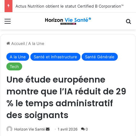
Actus Nutrition obtient le statut Certified B Corporation™
Menu
R
Accueil
/
A la Une
A la Une
Santé et Infrastructure
Santé Générale
Tech
Une étude européenne
montre que l’IA réduit de 29
% le temps administratif
des soignants
Envoyer
Horizon Vie Santé
1 avril 2026
0