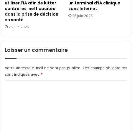
utiliser l’IA afin de lutter
un terminal d’IA clinique
contre les inefficacités
sans Internet
dans la prise de décision
25 juin 2026
en santé
25 juin 2026
Laisser un commentaire
Votre adresse e-mail ne sera pas publiée.
Les champs obligatoires
sont indiqués avec
*
C
o
m
m
e
n