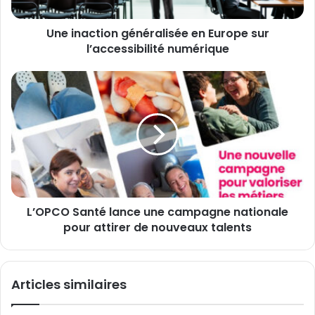
numérique
Une inaction généralisée en Europe sur
l’accessibilité numérique
L’OPCO
Santé
lance
une
campagne
nationale
pour
attirer
de
L’OPCO Santé lance une campagne nationale
nouveaux
talents
pour attirer de nouveaux talents
Articles similaires