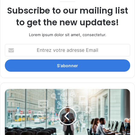
Subscribe to our mailing list
to get the new updates!
Lorem ipsum dolor sit amet, consectetur.
Entrez
votre
adresse
Email
Une
inaction
généralisée
en
Europe
sur
l’accessibilité