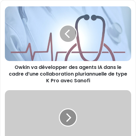
Owkin
va
développer
des
agents
IA
dans
le
cadre
Owkin va développer des agents IA dans le
d’une
collaboration
cadre d’une collaboration pluriannuelle de type
pluriannuelle
K Pro avec Sanofi
de
type
Protection
K
universelle
Pro
des
avec
nourrissons
Sanofi
contre
le
VRS