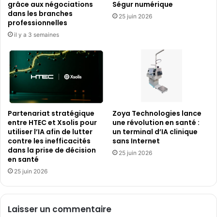
grâce aux négociations
Ségur numérique
exigent
dans les branches
25 juin 2026
des
professionnelles
mesures
il y a 3 semaines
d’urgence
Partenariat stratégique
Zoya Technologies lance
entre HTEC et Xsolis pour
une révolution en santé :
utiliser l’IA afin de lutter
un terminal d’IA clinique
contre les inefficacités
sans Internet
dans la prise de décision
25 juin 2026
en santé
25 juin 2026
Laisser un commentaire