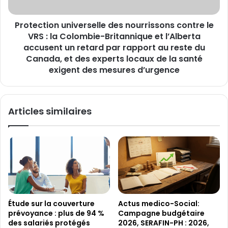
:
la
Protection universelle des nourrissons contre le
Colombie-
Britannique
VRS : la Colombie-Britannique et l’Alberta
et
accusent un retard par rapport au reste du
l’Alberta
Canada, et des experts locaux de la santé
accusent
exigent des mesures d’urgence
un
retard
par
Articles similaires
rapport
au
reste
du
Canada,
et
des
experts
locaux
Étude sur la couverture
Actus medico-Social:
de
prévoyance : plus de 94 %
Campagne budgétaire
la
des salariés protégés
2026, SERAFIN-PH : 2026,
santé