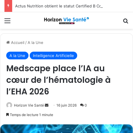
Actus Nutrition obtient le statut Certified B Corporation™
Menu
R
Accueil
/
A la Une
A la Une
Intelligence Artificielle
Medscape place l’IA au
cœur de l’hématologie à
l’EHA 2026
Envoyer
Horizon Vie Santé
16 juin 2026
0
un
Temps de lecture 1 minute
courriel