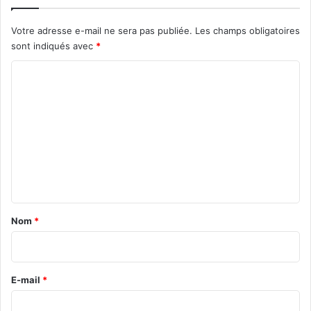
Votre adresse e-mail ne sera pas publiée.
Les champs obligatoires
sont indiqués avec
*
C
o
m
m
e
n
t
a
Nom
*
i
r
e
E-mail
*
*