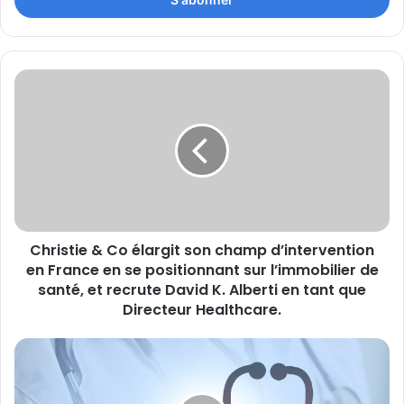
Christie
&
Co
élargit
son
champ
d’intervention
en
France
Christie & Co élargit son champ d’intervention
en
se
en France en se positionnant sur l’immobilier de
positionnant
santé, et recrute David K. Alberti en tant que
sur
Directeur Healthcare.
l’immobilier
de
La
santé,
Caisse
et
d'Epargne
recrute
Ile-