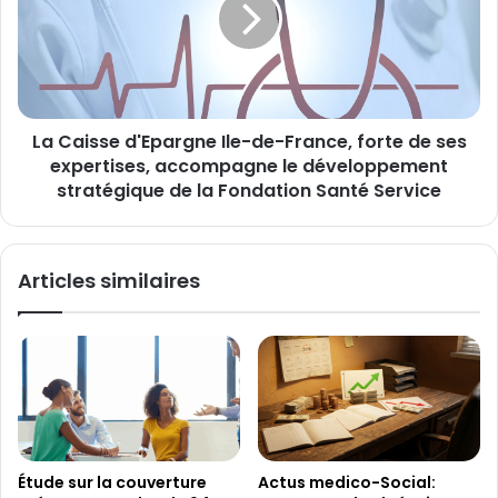
David
de-
K.
France,
Alberti
forte
en
de
tant
ses
que
La Caisse d'Epargne Ile-de-France, forte de ses
expertises,
Directeur
accompagne
expertises, accompagne le développement
Healthcare.
le
stratégique de la Fondation Santé Service
développement
stratégique
de
Articles similaires
la
Fondation
Santé
Service
Étude sur la couverture
Actus medico-Social: