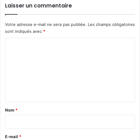
Laisser un commentaire
Votre adresse e-mail ne sera pas publiée.
Les champs obligatoires
sont indiqués avec
*
C
o
m
m
e
n
t
a
Nom
*
i
r
e
E-mail
*