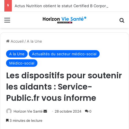
Actus Nutrition obtient le statut Certified B Corporation™
Menu
R
Accueil
/
A la Une
A la Une
Actualités du secteur médico-social
Médico-social
Les dispositifs pour soutenir
les aidants : Service-
Public.fr vous informe
Envoyer
Horizon Vie Santé
28 octobre 2024
0
un
3 minutes de lecture
courriel