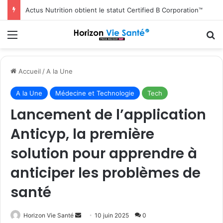
Actus Nutrition obtient le statut Certified B Corporation™
Menu
R
Accueil
/
A la Une
A la Une
Médecine et Technologie
Tech
Lancement de l’application
Anticyp, la première
solution pour apprendre à
anticiper les problèmes de
santé
Envoyer
Horizon Vie Santé
10 juin 2025
0