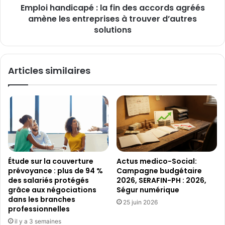
IA
Emploi handicapé : la fin des accords agréés
les
entreprises
amène les entreprises à trouver d’autres
à
solutions
trouver
d’autres
solutions
Articles similaires
Étude sur la couverture
Actus medico-Social:
prévoyance : plus de 94 %
Campagne budgétaire
des salariés protégés
2026, SERAFIN-PH : 2026,
grâce aux négociations
Ségur numérique
dans les branches
25 juin 2026
professionnelles
il y a 3 semaines