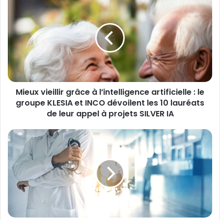
vieillir
grâce
à
l’intelligence
artificielle
:
le
groupe
Mieux vieillir grâce à l’intelligence artificielle : le
KLESIA
et
groupe KLESIA et INCO dévoilent les 10 lauréats
INCO
de leur appel à projets SILVER IA
dévoilent
les
Emploi
10
handicapé
lauréats
:
de
la
leur
fin
appel
des
à
accords
projets
agréés
SILVER
amène