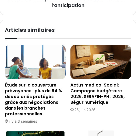
médecins
l’anticipation
basée
sur
l’anticipation
Articles similaires
Étude sur la couverture
Actus medico-Social:
prévoyance : plus de 94 %
Campagne budgétaire
des salariés protégés
2026, SERAFIN-PH : 2026,
grâce aux négociations
Ségur numérique
dans les branches
25 juin 2026
professionnelles
il y a 3 semaines