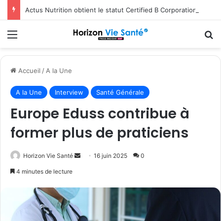
Actus Nutrition obtient le statut Certified B Corporation™
Menu
R
Accueil
/
A la Une
A la Une
Interview
Santé Générale
Europe Eduss contribue à
former plus de praticiens
Envoyer
Horizon Vie Santé
16 juin 2025
0
un
4 minutes de lecture
courriel