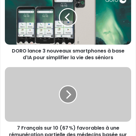
3
nouveaux
smartphones
à
base
d'IA
pour
DORO lance 3 nouveaux smartphones à base
simplifier
la
d'IA pour simplifier la vie des séniors
vie
des
7
séniors
Français
sur
10
(67 %)
favorables
à
une
rémunération
7 Français sur 10 (67 %) favorables à une
partielle
des
rémunération partielle des médecins basée sur