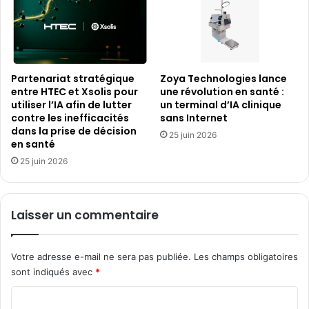
Partenariat stratégique
Zoya Technologies lance
entre HTEC et Xsolis pour
une révolution en santé :
utiliser l’IA afin de lutter
un terminal d’IA clinique
contre les inefficacités
sans Internet
dans la prise de décision
25 juin 2026
en santé
25 juin 2026
Laisser un commentaire
Votre adresse e-mail ne sera pas publiée.
Les champs obligatoires
sont indiqués avec
*
C