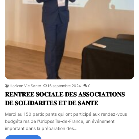
Horizon Vie Santé
16 septembre 2024
0
𝐑𝐄𝐍𝐓𝐑𝐄𝐄 𝐒𝐎𝐂𝐈𝐀𝐋𝐄 𝐃𝐄𝐒 𝐀𝐒𝐒𝐎𝐂𝐈𝐀𝐓𝐈𝐎𝐍𝐒
𝐃𝐄 𝐒𝐎𝐋𝐈𝐃𝐀𝐑𝐈𝐓𝐄𝐒 𝐄𝐓 𝐃𝐄 𝐒𝐀𝐍𝐓𝐄
Merci au 150 participants qui ont participé aux rendez-vous
budgétaires de l’Uriopss Île-de-France, un événement
important dans la préparation des…