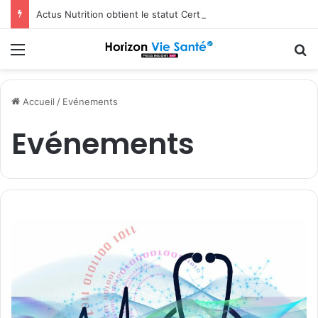
Actus Nutrition obtient le statut Certified B Corporation™
Menu
R
Accueil
/
Evénements
Evénements