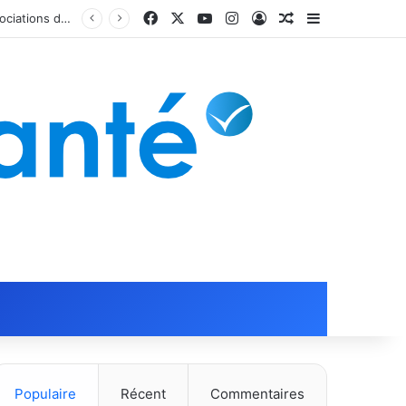
Facebook
X
YouTube
Instagram
Connexion
Article Aléatoire
Sidebar (barr
Populaire
Récent
Commentaires