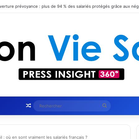
obtient le statut Certified B Corporation™
Article Aléatoire
Rechercher
il : où en sont vraiment les salariés français ?