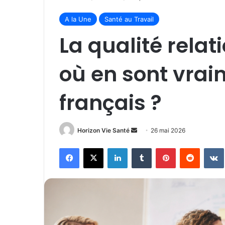
A la Une
Santé au Travail
La qualité relati
où en sont vrai
français ?
Envoyer
Horizon Vie Santé
26 mai 2026
un
Facebook
X
Linkedin
Tumblr
Pinterest
Reddit
courriel