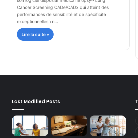
son logiciel dispositif médical iBiopsy® Lung
Cancer Screening CADe/CADx qui atteint des
performances de sensibilité et de spécificité
exceptionnellesn n…
Lire la suite »
Last Modified Posts