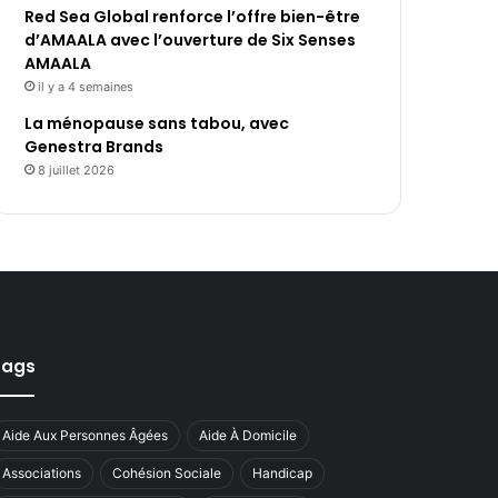
Red Sea Global renforce l’offre bien-être
d’AMAALA avec l’ouverture de Six Senses
AMAALA
il y a 4 semaines
La ménopause sans tabou, avec
Genestra Brands
8 juillet 2026
Tags
Aide Aux Personnes Âgées
Aide À Domicile
Associations
Cohésion Sociale
Handicap