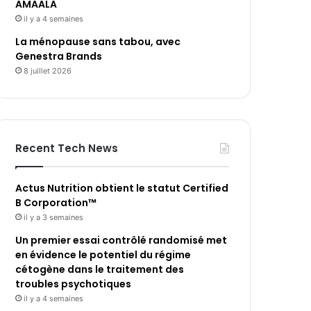
AMAALA
il y a 4 semaines
La ménopause sans tabou, avec
Genestra Brands
8 juillet 2026
Recent Tech News
Actus Nutrition obtient le statut Certified
B Corporation™
il y a 3 semaines
Un premier essai contrôlé randomisé met
en évidence le potentiel du régime
cétogène dans le traitement des
troubles psychotiques
il y a 4 semaines