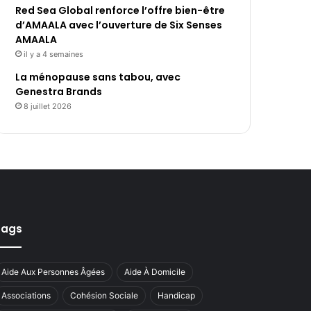
Red Sea Global renforce l’offre bien-être
d’AMAALA avec l’ouverture de Six Senses
AMAALA
il y a 4 semaines
La ménopause sans tabou, avec
Genestra Brands
8 juillet 2026
Tags
Aide Aux Personnes Âgées
Aide À Domicile
Associations
Cohésion Sociale
Handicap