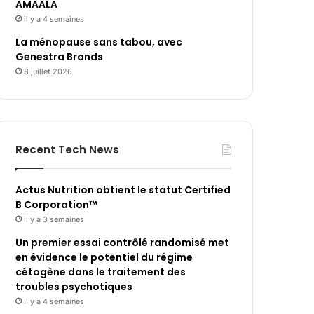
AMAALA
il y a 4 semaines
La ménopause sans tabou, avec
Genestra Brands
8 juillet 2026
Recent Tech News
Actus Nutrition obtient le statut Certified
B Corporation™
il y a 3 semaines
Un premier essai contrôlé randomisé met
en évidence le potentiel du régime
cétogène dans le traitement des
troubles psychotiques
il y a 4 semaines