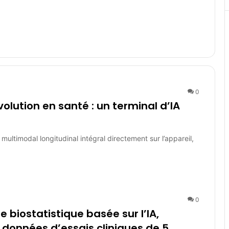
0
olution en santé : un terminal d’IA
ultimodal longitudinal intégral directement sur l’appareil,
0
 biostatistique basée sur l’IA,
 données d’essais cliniques de 5