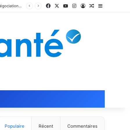
Facebook
X
YouTube
Instagram
Connexion
Article Aléatoire
Sidebar (barr
Étude sur la couverture prévoyance : plus de 94 % des salariés protégés grâce aux négociations dans les branches professionnelles
Populaire
Récent
Commentaires