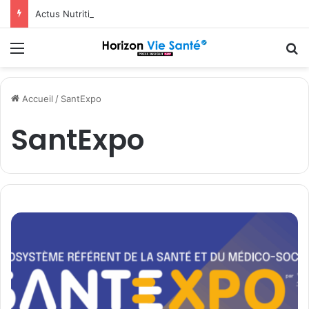
Actus Nutrition obtient le statut Certified B Corporation™
Menu
R
Accueil
/
SantExpo
SantExpo