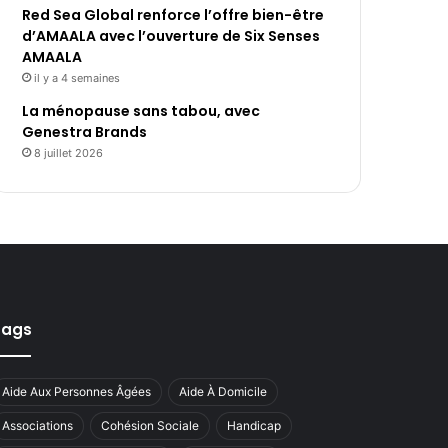
Red Sea Global renforce l’offre bien-être
d’AMAALA avec l’ouverture de Six Senses
AMAALA
il y a 4 semaines
La ménopause sans tabou, avec
Genestra Brands
8 juillet 2026
Tags
Aide Aux Personnes Âgées
Aide À Domicile
Associations
Cohésion Sociale
Handicap