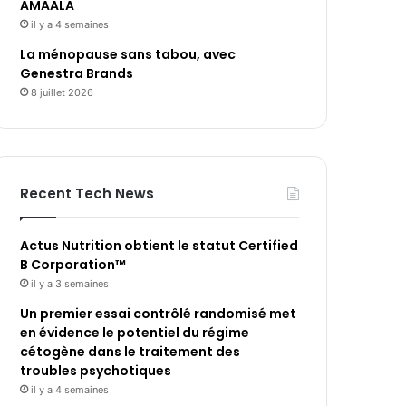
AMAALA
il y a 4 semaines
La ménopause sans tabou, avec
Genestra Brands
8 juillet 2026
Recent Tech News
Actus Nutrition obtient le statut Certified
B Corporation™
il y a 3 semaines
Un premier essai contrôlé randomisé met
en évidence le potentiel du régime
cétogène dans le traitement des
troubles psychotiques
il y a 4 semaines