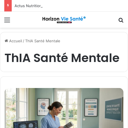
Actus Nutrition obtient le statut Certified B Corporation™
Menu
R
Accueil
/
ThIA Santé Mentale
ThIA Santé Mentale