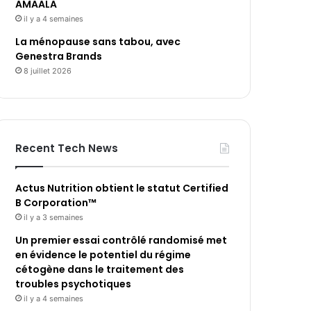
AMAALA
il y a 4 semaines
La ménopause sans tabou, avec
Genestra Brands
8 juillet 2026
Recent Tech News
Actus Nutrition obtient le statut Certified
B Corporation™
il y a 3 semaines
Un premier essai contrôlé randomisé met
en évidence le potentiel du régime
cétogène dans le traitement des
troubles psychotiques
il y a 4 semaines