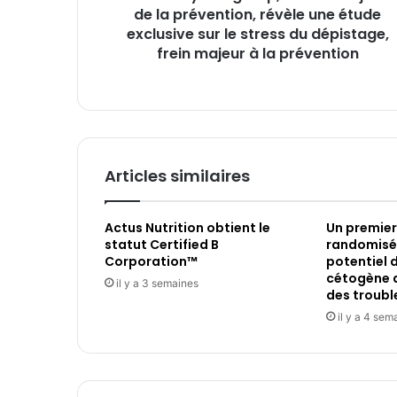
étude
de la prévention, révèle une étude
exclusive
exclusive sur le stress du dépistage,
sur
frein majeur à la prévention
le
stress
du
dépistage,
frein
majeur
Articles similaires
à
la
prévention
Actus Nutrition obtient le
Un premier
statut Certified B
randomisé 
Corporation™
potentiel 
cétogène d
il y a 3 semaines
des troubl
il y a 4 sem