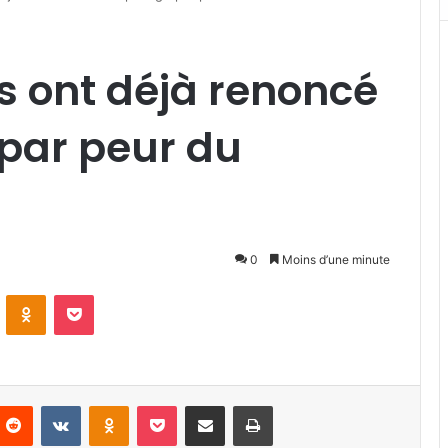
s ont déjà renoncé
 par peur du
0
Moins d’une minute
VKontakte
Odnoklassniki
Pocket
nterest
Reddit
VKontakte
Odnoklassniki
Pocket
Partager par email
Imprimer