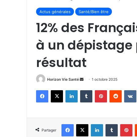
Actus générales
Santé/Bien être
12% des Françai
à un dépistage
résultat
Envoyer
Horizon Vie Santé
1 octobre 2025
un
Facebook
X
Linkedin
Tumblr
Pinterest
Reddit
courriel
Facebook
X
Linkedin
Tumblr
Pi
Partager