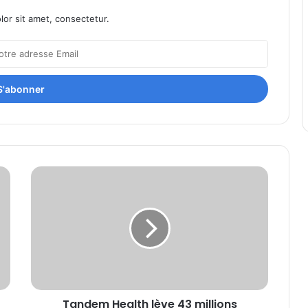
or sit amet, consectetur.
Tandem
Health
lève
43
millions
d’euros
pour
accélérer
le
Tandem Health lève 43 millions
déploiement