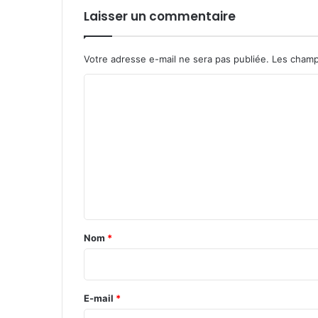
Laisser un commentaire
Votre adresse e-mail ne sera pas publiée.
Les champ
C
o
m
m
e
n
t
a
Nom
*
i
r
e
E-mail
*