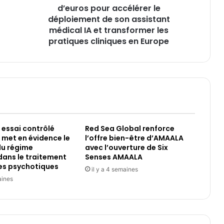
de
d’euros pour accélérer le
son
déploiement de son assistant
assistant
médical IA et transformer les
médical
pratiques cliniques en Europe
IA
et
transformer
les
pratiques
cliniques
en
Europe
 essai contrôlé
Red Sea Global renforce
met en évidence le
l’offre bien-être d’AMAALA
du régime
avec l’ouverture de Six
ans le traitement
Senses AMAALA
es psychotiques
il y a 4 semaines
aines