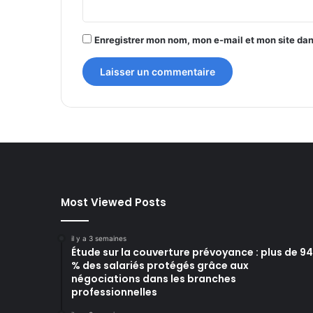
*
Enregistrer mon nom, mon e-mail et mon site da
Most Viewed Posts
il y a 3 semaines
Étude sur la couverture prévoyance : plus de 94
% des salariés protégés grâce aux
négociations dans les branches
professionnelles