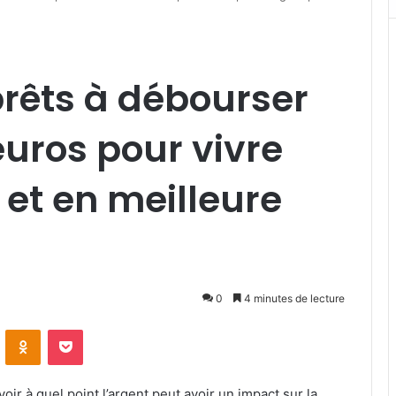
prêts à débourser
euros pour vivre
et en meilleure
0
4 minutes de lecture
VKontakte
Odnoklassniki
Pocket
ir à quel point l’argent peut avoir un impact sur la