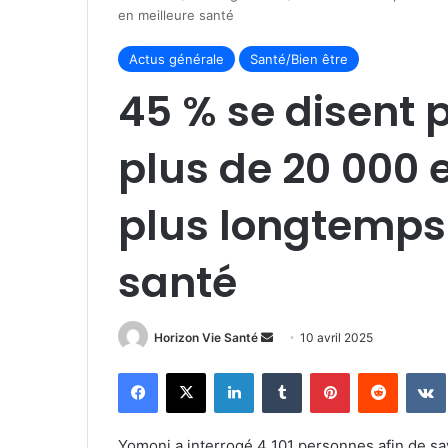
en meilleure santé
Actus générale
Santé/Bien être
45 % se disent 
plus de 20 000 
plus longtemps 
santé
Envoyer
Horizon Vie Santé
10 avril 2025
un
Facebook
X
Linkedin
Tumblr
Pinterest
Reddit
courriel
Yomoni a interrogé 4 101 personnes afin de savo