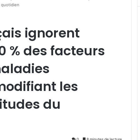
 quotidien
ais ignorent
80 % des facteurs
maladies
odifiant les
itudes du
0
8 minutes de lecture