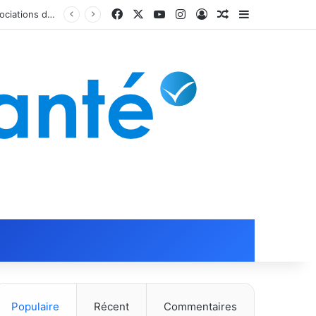
Facebook
X
YouTube
Instagram
Connexion
Article Aléatoire
Sidebar (barr
Populaire
Récent
Commentaires