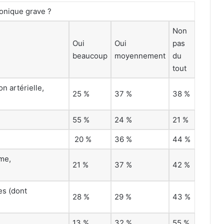
onique grave ?
Non
Oui
Oui
pas
beaucoup
moyennement
du
tout
n artérielle,
25 %
37 %
38 %
55 %
24 %
21 %
20 %
36 %
44 %
me,
21 %
37 %
42 %
es (dont
28 %
29 %
43 %
13 %
32 %
55 %