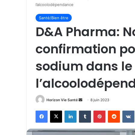
l’alcoolodépendance
Santé/Bien être
D&A Pharma: N
confirmation po
sodium dans le
l’alcoolodépen
Envoyer
Horizon Vie Santé
8 juin 2023
un
Facebook
X
Linkedin
Tumblr
Pinterest
Reddit
courriel