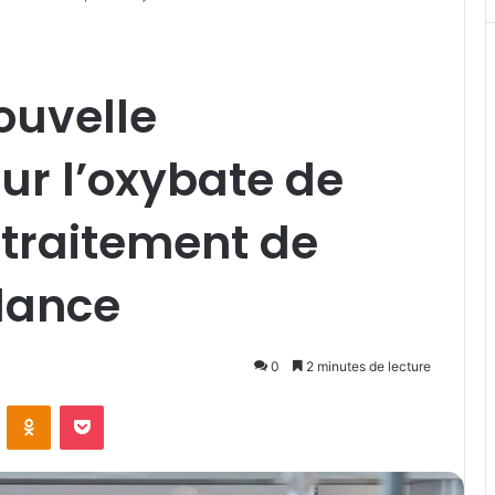
ouvelle
ur l’oxybate de
 traitement de
dance
0
2 minutes de lecture
VKontakte
Odnoklassniki
Pocket