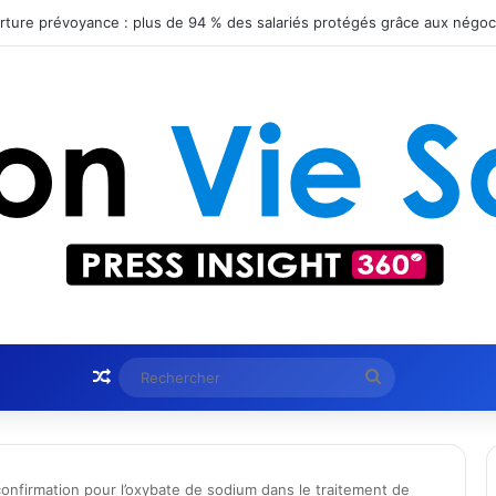
ient le statut Certified B Corporation™
Article Aléatoire
Rechercher
onfirmation pour l’oxybate de sodium dans le traitement de