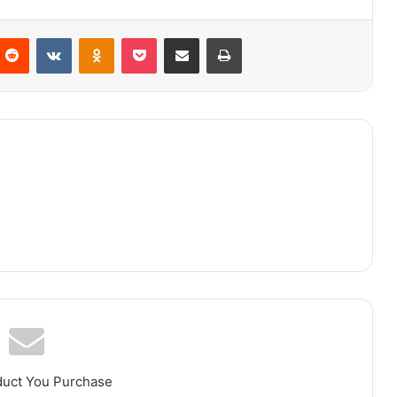
nterest
Reddit
VKontakte
Odnoklassniki
Pocket
Partager par email
Imprimer
duct You Purchase