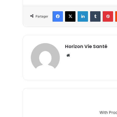
Facebook
X
Linkedin
Tumblr
Pi
Partager
Horizon Vie Santé
Website
With Pro