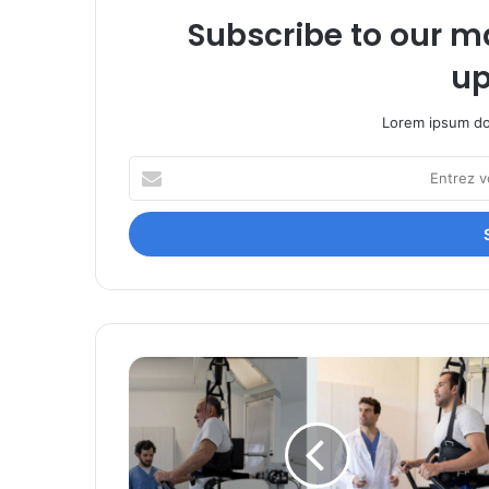
Subscribe to our ma
up
Lorem ipsum dol
Entrez
votre
adresse
Email
German
Bionic
présente
le
premier
exosquelette