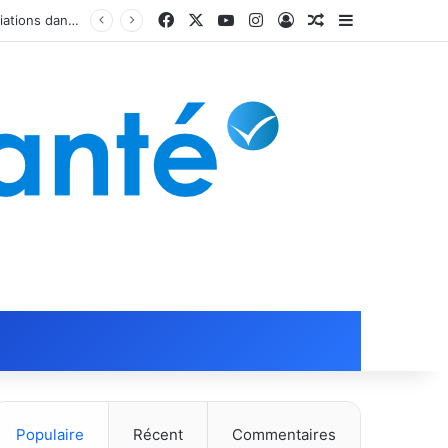
Facebook
X
YouTube
Instagram
Connexion
Article Aléatoire
Sidebar (barr
Populaire
Récent
Commentaires