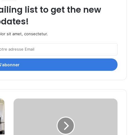
iling list to get the new
dates!
or sit amet, consectetur.
D&A
Pharma:
Nouvelle
confirmation
pour
l'oxybate