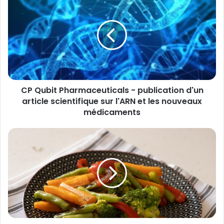
Qubit
Pharmaceuticals
-
publication
d'un
article
scientifique
sur
CP Qubit Pharmaceuticals - publication d'un
l'ARN
et
article scientifique sur l'ARN et les nouveaux
les
médicaments
nouveaux
médicaments
60%
des
Français
misent
sur
les
produits
nutritionnels
pour