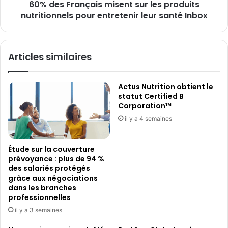
60% des Français misent sur les produits
entretenir
leur
nutritionnels pour entretenir leur santé Inbox
santé
Inbox
Articles similaires
Actus Nutrition obtient le
statut Certified B
Corporation™
il y a 4 semaines
Étude sur la couverture
prévoyance : plus de 94 %
des salariés protégés
grâce aux négociations
dans les branches
professionnelles
il y a 3 semaines