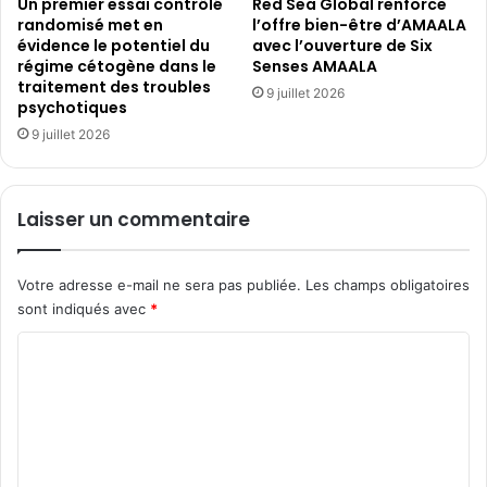
Un premier essai contrôlé
Red Sea Global renforce
randomisé met en
l’offre bien-être d’AMAALA
évidence le potentiel du
avec l’ouverture de Six
régime cétogène dans le
Senses AMAALA
traitement des troubles
9 juillet 2026
psychotiques
9 juillet 2026
Laisser un commentaire
Votre adresse e-mail ne sera pas publiée.
Les champs obligatoires
sont indiqués avec
*
C
o
m
m
e