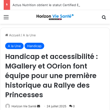
Actus Nutrition obtient le statut Certified B Corporation™
Menu
R
Accueil
/
A la Une
A la Une
Handicap
Handicap et accessibilité :
MGallery et OOrion font
équipe pour une première
historique au Rallye des
Princesses
Envoyer
Horizon Vie Santé
24 juillet 2025
0