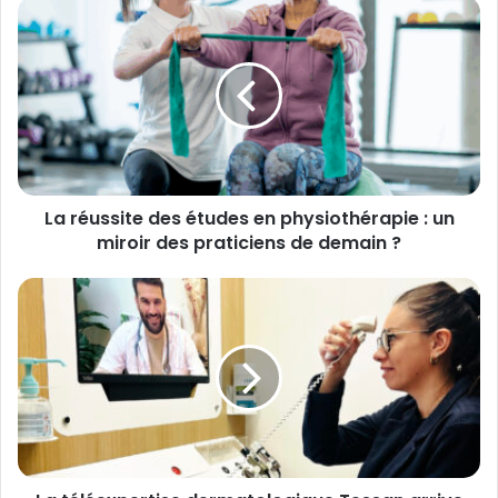
La
réussite
des
études
en
physiothérapie
:
un
miroir
La réussite des études en physiothérapie : un
des
praticiens
miroir des praticiens de demain ?
de
demain
La
?
téléexpertise
dermatologique
Tessan
arrive
en
pharmacie.