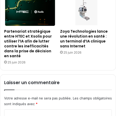
Partenariat stratégique
Zoya Technologies lance
entre HTEC et Xsolis pour
une révolution en santé :
utiliser l’IA afin de lutter
un terminal d’IA clinique
contre les inefficacités
sans Internet
dans la prise de décision
25 juin 2026
en santé
25 juin 2026
Laisser un commentaire
Votre adresse e-mail ne sera pas publiée.
Les champs obligatoires
sont indiqués avec
*
C