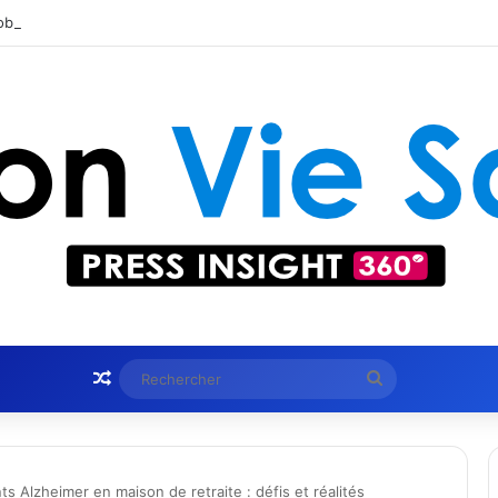
obtient le statut Certified B Corporation™
Article Aléatoire
Rechercher
 Alzheimer en maison de retraite : défis et réalités