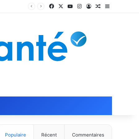
Facebook
X
YouTube
Instagram
Connexion
Article Aléatoire
Sidebar (barr
Populaire
Récent
Commentaires