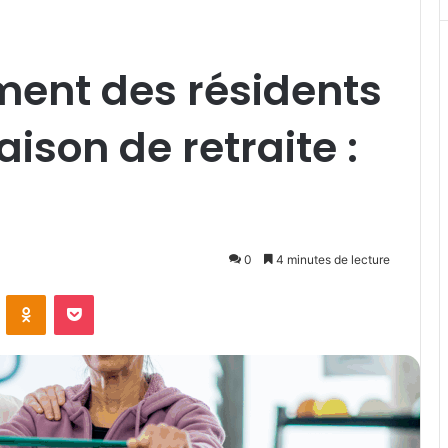
ent des résidents
ison de retraite :
0
4 minutes de lecture
VKontakte
Odnoklassniki
Pocket