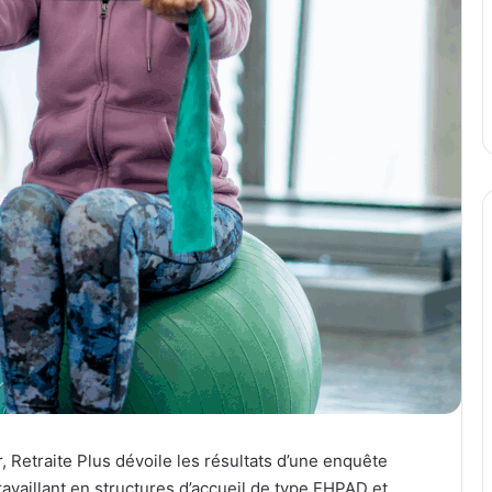
 Retraite Plus dévoile les résultats d’une enquête
availlant en structures d’accueil de type EHPAD et