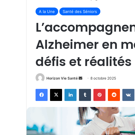
A la Une
Santé des Séniors
L’accompagnem
Alzheimer en ma
défis et réalités
Envoyer
Horizon Vie Santé
8 octobre 2025
un
Facebook
X
Linkedin
Tumblr
Pinterest
Reddit
courriel