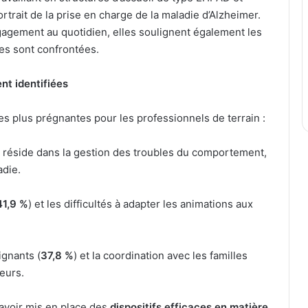
trait de la prise en charge de la maladie d’Alzheimer.
ngagement au quotidien, elles soulignent également les
les sont confrontées.
ent identifiées
es plus prégnantes pour les professionnels de terrain :
té réside dans la gestion des troubles du comportement,
adie.
41,9 %
) et les difficultés à adapter les animations aux
ignants (
37,8 %
) et la coordination avec les familles
jeurs.
 avoir mis en place des
dispositifs efficaces en matière