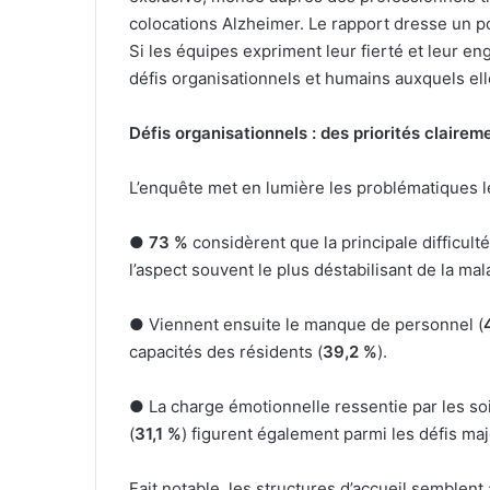
colocations Alzheimer. Le rapport dresse un por
Si les équipes expriment leur fierté et leur e
défis organisationnels et humains auxquels el
Défis organisationnels : des priorités clairem
L’enquête met en lumière les problématiques l
●
73 %
considèrent que la principale difficul
l’aspect souvent le plus déstabilisant de la mal
● Viennent ensuite le manque de personnel (
capacités des résidents (
39,2 %
).
● La charge émotionnelle ressentie par les so
(
31,1 %
) figurent également parmi les défis ma
Fait notable, les structures d’accueil semblent