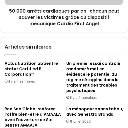
social
peut
50 000 arrêts cardiaques par an : chacun peut
sauver
les
sauver les victimes grâce au dispositif
victimes
mécanique Cardio First Angel
grâce
au
dispositif
Articles similaires
mécanique
Cardio
First
Actus Nutrition obtient le
Un premier essai contrôlé
Angel
statut Certified B
randomisé met en
Corporation™
évidence le potentiel du
régime cétogène dans le
il y a 4 semaines
traitement des troubles
psychotiques
il y a 4 semaines
Red Sea Global renforce
La ménopause sans tabou,
l’offre bien-être d’AMAALA
avec Genestra Brands
avec l’ouverture de Six
8 juillet 2026
Senses AMAALA