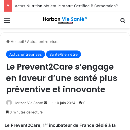
Actus Nutrition obtient le statut Certified B Corporation™
Menu
R
Accueil
/
Actus entreprises
Actus entreprises
Santé/Bien être
Le Prevent2Care s’engage
en faveur d’une santé plus
préventive et innovante
Envoyer
Horizon Vie Santé
10 juin 2024
0
un
3 minutes de lecture
courriel
er
Le Prevent2Care, 1
incubateur de France dédié à la