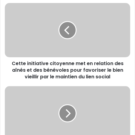
Cette
initiative
citoyenne
met
en
relation
des
aînés
et
Cette initiative citoyenne met en relation des
des
bénévoles
aînés et des bénévoles pour favoriser le bien
pour
vieillir par le maintien du lien social
favoriser
le
50
bien
000
vieillir
arrêts
par
cardiaques
le
par
maintien
an
du
:
lien
chacun