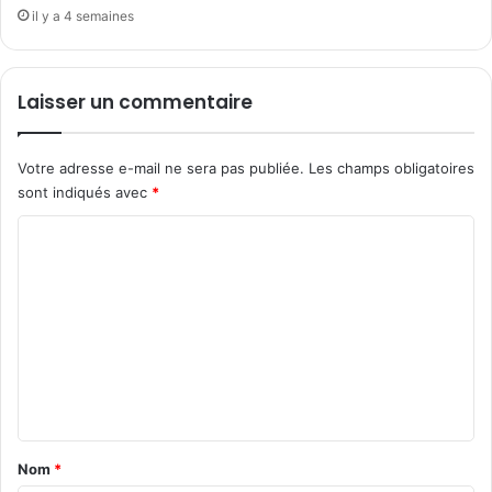
il y a 4 semaines
Laisser un commentaire
Votre adresse e-mail ne sera pas publiée.
Les champs obligatoires
sont indiqués avec
*
C
o
m
m
e
n
t
a
Nom
*