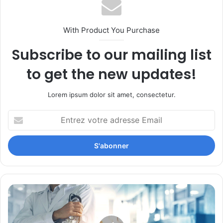
With Product You Purchase
Subscribe to our mailing list
to get the new updates!
Lorem ipsum dolor sit amet, consectetur.
Entrez
votre
adresse
Email
L’OPCO
Santé
dévoile
son