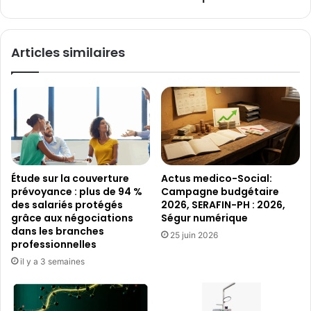
clinique
Articles similaires
Étude sur la couverture
Actus medico-Social:
prévoyance : plus de 94 %
Campagne budgétaire
des salariés protégés
2026, SERAFIN-PH : 2026,
grâce aux négociations
Ségur numérique
dans les branches
25 juin 2026
professionnelles
il y a 3 semaines