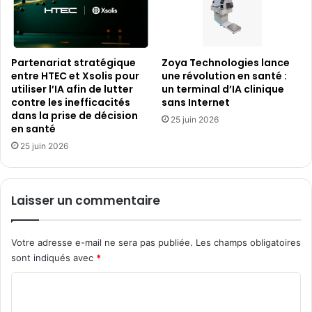
Partenariat stratégique
Zoya Technologies lance
entre HTEC et Xsolis pour
une révolution en santé :
utiliser l’IA afin de lutter
un terminal d’IA clinique
contre les inefficacités
sans Internet
dans la prise de décision
25 juin 2026
en santé
25 juin 2026
Laisser un commentaire
Votre adresse e-mail ne sera pas publiée.
Les champs obligatoires
sont indiqués avec
*
C
o