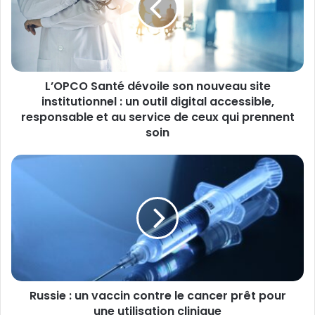
nouveau
site
institutionnel
:
un
L’OPCO Santé dévoile son nouveau site
outil
digital
institutionnel : un outil digital accessible,
accessible,
responsable et au service de ceux qui prennent
responsable
soin
et
au
Russie
service
:
de
un
ceux
vaccin
qui
contre
prennent
le
soin
cancer
prêt
pour
Russie : un vaccin contre le cancer prêt pour
une
utilisation
une utilisation clinique