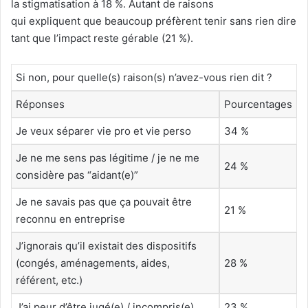
la stigmatisation à 18 %. Autant de raisons
qui expliquent que beaucoup préfèrent tenir sans rien dire
tant que l’impact reste gérable (21 %).
Si non, pour quelle(s) raison(s) n’avez-vous rien dit ?
Réponses
Pourcentages
Je veux séparer vie pro et vie perso
34 %
Je ne me sens pas légitime / je ne me
24 %
considère pas “aidant(e)”
Je ne savais pas que ça pouvait être
21 %
reconnu en entreprise
J’ignorais qu’il existait des dispositifs
(congés, aménagements, aides,
28 %
référent, etc.)
J’ai peur d’être jugé(e) / incompris(e)
23 %