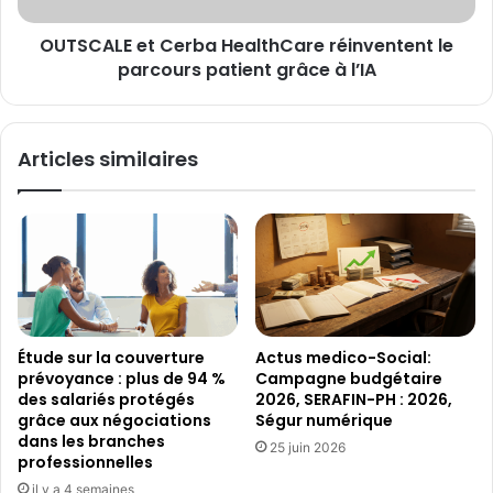
grâce
OUTSCALE et Cerba HealthCare réinventent le
à
l’IA
parcours patient grâce à l’IA
Articles similaires
Étude sur la couverture
Actus medico-Social:
prévoyance : plus de 94 %
Campagne budgétaire
des salariés protégés
2026, SERAFIN-PH : 2026,
grâce aux négociations
Ségur numérique
dans les branches
25 juin 2026
professionnelles
il y a 4 semaines