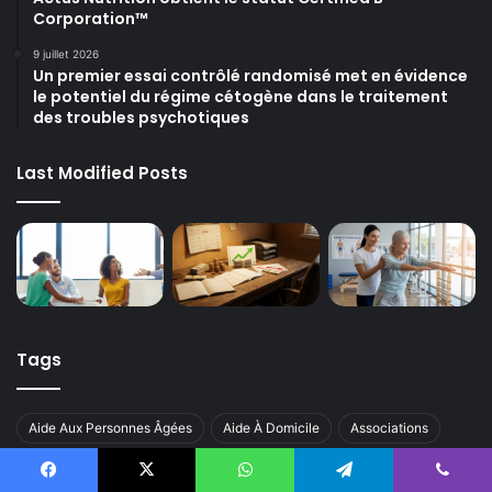
Corporation™
9 juillet 2026
Un premier essai contrôlé randomisé met en évidence
le potentiel du régime cétogène dans le traitement
des troubles psychotiques
Last Modified Posts
Tags
Aide Aux Personnes Âgées
Aide À Domicile
Associations
Cohésion Sociale
Handicap
Intelligence Artificielle Santé
Facebook
X
WhatsApp
Telegram
Viber