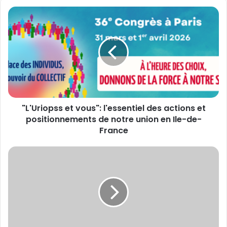
"L'Uriopss
et
vous":
l'essentiel
des
actions
et
positionnements
de
"L'Uriopss et vous": l'essentiel des actions et
notre
union
positionnements de notre union en Ile-de-
en
France
Ile-
de-
OUTSCALE
France
et
Cerba
HealthCare
réinventent
le
parcours
patient