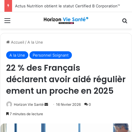
Actus Nutrition obtient le statut Certified B Corporation™
Menu
R
Accueil
/
A la Une
A la Une
Personnel Soignant
22 % des Français
déclarent avoir aidé régulièr
ement un proche en 2025
Envoyer
Horizon Vie Santé
16 février 2026
0
un
7 minutes de lecture
courriel