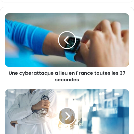
Une
cyberattaque
a
lieu
en
France
toutes
les
37
Une cyberattaque a lieu en France toutes les 37
secondes
secondes
La
baisse
du
financement
de
l’aide
à