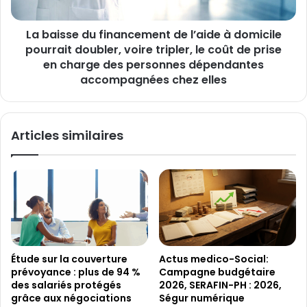
domicile
pourrait
La baisse du financement de l’aide à domicile
doubler,
voire
pourrait doubler, voire tripler, le coût de prise
tripler,
en charge des personnes dépendantes
le
accompagnées chez elles
coût
de
prise
Articles similaires
en
charge
des
personnes
dépendantes
accompagnées
chez
elles
Étude sur la couverture
Actus medico-Social:
prévoyance : plus de 94 %
Campagne budgétaire
des salariés protégés
2026, SERAFIN-PH : 2026,
grâce aux négociations
Ségur numérique