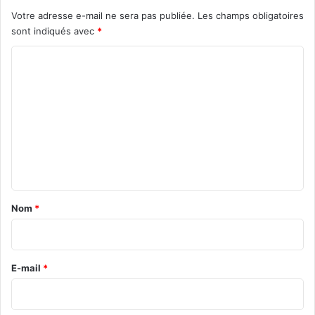
Votre adresse e-mail ne sera pas publiée.
Les champs obligatoires
sont indiqués avec
*
C
o
m
m
e
n
t
a
Nom
*
i
r
e
E-mail
*
*