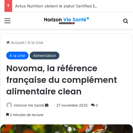
Actus Nutrition obtient le statut Certified B Corporation™
Menu
R
Accueil
/
A la Une
A la Une
Alimentation
Novoma, la référence
française du complément
alimentaire clean
Envoyer
Horizon Vie Santé
27 novembre 2025
0
un
2 minutes de lecture
courriel