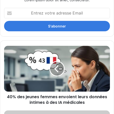
Entrez
votre
adresse
Email
40%
des
jeunes
femmes
envoient
leurs
données
intimes
à
40% des jeunes femmes envoient leurs données
des
IA
intimes à des IA médicales
médicales
Anticiper