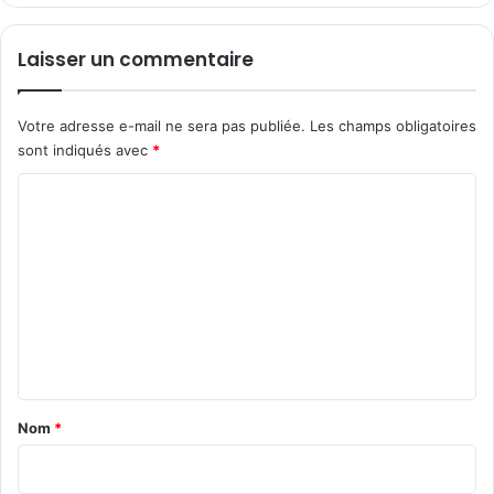
Laisser un commentaire
Votre adresse e-mail ne sera pas publiée.
Les champs obligatoires
sont indiqués avec
*
C
o
m
m
e
n
t
a
Nom
*
i
r