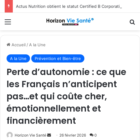
Actus Nutrition obtient le statut Certified B Corporation™
Menu
R
Accueil
/
A la Une
A la Une
Prévention et Bien-être
Perte d’autonomie : ce que
les Français n’anticipent
pas…et qui coûte cher,
émotionnellement et
financièrement
Envoyer
Horizon Vie Santé
26 février 2026
0