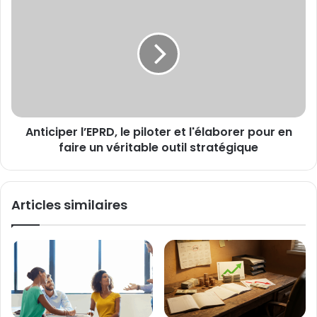
l’EPRD,
le
piloter
et
l'élaborer
pour
en
faire
Anticiper l’EPRD, le piloter et l'élaborer pour en
un
véritable
faire un véritable outil stratégique
outil
stratégique
Articles similaires