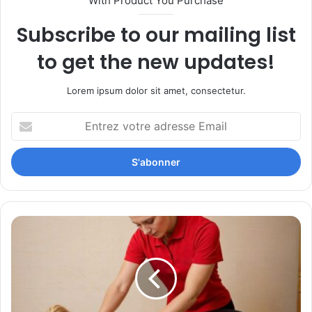
With Product You Purchase
Subscribe to our mailing list
to get the new updates!
Lorem ipsum dolor sit amet, consectetur.
Entrez
votre
adresse
Email
Perifit,
la
start-
up
qui
révolutionne
la