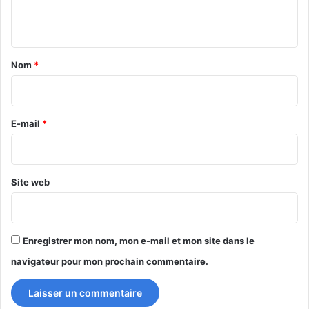
n
t
a
Nom
*
i
r
e
E-mail
*
*
Site web
Enregistrer mon nom, mon e-mail et mon site dans le
navigateur pour mon prochain commentaire.