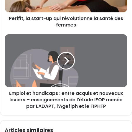
santé
des
Perifit, la start-up qui révolutionne la santé des
femmes
femmes
Emploi
et
handicaps
:
entre
acquis
et
nouveaux
leviers
Emploi et handicaps : entre acquis et nouveaux
–
enseignements
leviers – enseignements de l’étude IFOP menée
de
par LADAPT, l’Agefiph et le FIPHFP
l’étude
IFOP
menée
Articles similaires
par