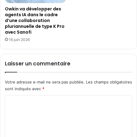
Owkin va développer des
agents IA dans le cadre
d’une collaboration
pluriannuelle de type K Pro
avec Sanofi
16 juin 2026
Laisser un commentaire
Votre adresse e-mail ne sera pas publiée.
Les champs obligatoires
sont indiqués avec
*
C
o
m
m
e