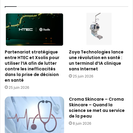
LADAPT,
l’Agefiph
et
le
FIPHFP
Partenariat stratégique
Zoya Technologies lance
entre HTEC et Xsolis pour
une révolution en santé :
utiliser l’IA afin de lutter
un terminal d’IA clinique
contre les inefficacités
sans Internet
dans la prise de décision
25 juin 2026
en santé
25 juin 2026
Croma Skincare – Croma
Skincare – Quand la
science se met au service
de la peau
8 juin 2026