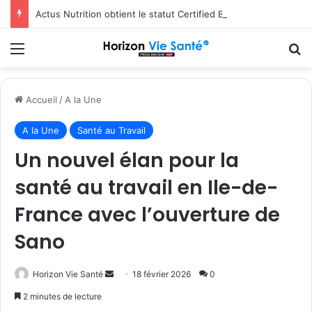
Actus Nutrition obtient le statut Certified B Corporation™
Menu
R
Accueil
/
A la Une
A la Une
Santé au Travail
Un nouvel élan pour la
santé au travail en Ile-de-
France avec l’ouverture de
Sano
Envoyer
Horizon Vie Santé
18 février 2026
0
un
2 minutes de lecture
courriel