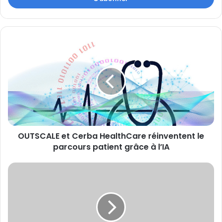
OUTSCALE
et
Cerba
HealthCare
réinventent
le
parcours
patient
grâce
OUTSCALE et Cerba HealthCare réinventent le
à
l’IA
parcours patient grâce à l’IA
CPOM:
La
gestion
anticipative