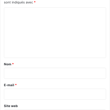
sont indiqués avec
*
C
o
m
m
e
n
t
a
Nom
*
i
r
e
E-mail
*
*
Site web