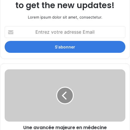
to get the new updates!
Lorem ipsum dolor sit amet, consectetur.
Entrez
votre
adresse
Email
Une
avancée
majeure
en
médecine
régénérative,
la
thérapie
cellulaire
Une avancée majeure en médecine
BEES-