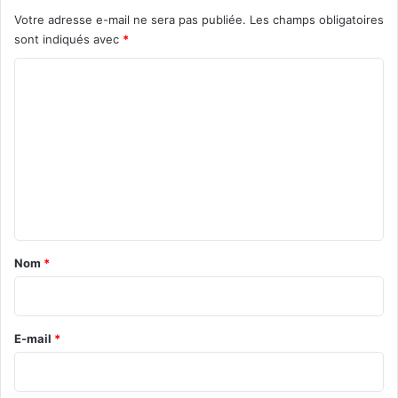
Votre adresse e-mail ne sera pas publiée.
Les champs obligatoires
sont indiqués avec
*
C
o
m
m
e
n
t
a
Nom
*
i
r
e
E-mail
*
*