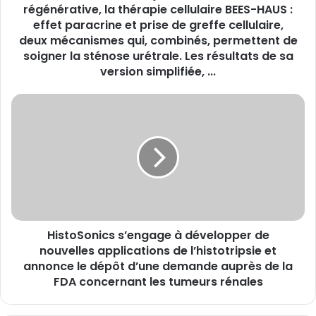
HAUS
régénérative, la thérapie cellulaire BEES-HAUS :
:
effet paracrine et prise de greffe cellulaire,
effet
deux mécanismes qui, combinés, permettent de
paracrine
soigner la sténose urétrale. Les résultats de sa
et
version simplifiée, ...
prise
de
HistoSonics
greffe
s’engage
cellulaire,
à
deux
développer
mécanismes
de
qui,
nouvelles
combinés,
applications
permettent
de
de
l’histotripsie
soigner
HistoSonics s’engage à développer de
et
la
annonce
nouvelles applications de l’histotripsie et
sténose
le
annonce le dépôt d’une demande auprès de la
urétrale.
dépôt
FDA concernant les tumeurs rénales
Les
d’une
résultats
demande