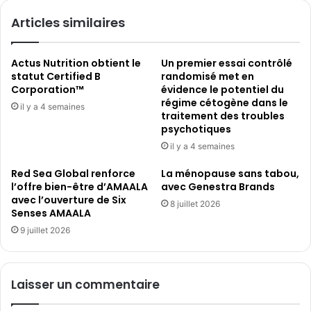
de
auprès
sa
Articles similaires
de
version
la
simplifiée,
FDA
...
Actus Nutrition obtient le
Un premier essai contrôlé
concernant
statut Certified B
randomisé met en
les
Corporation™
évidence le potentiel du
tumeurs
régime cétogène dans le
il y a 4 semaines
rénales
traitement des troubles
psychotiques
il y a 4 semaines
Red Sea Global renforce
La ménopause sans tabou,
l’offre bien-être d’AMAALA
avec Genestra Brands
avec l’ouverture de Six
8 juillet 2026
Senses AMAALA
9 juillet 2026
Laisser un commentaire