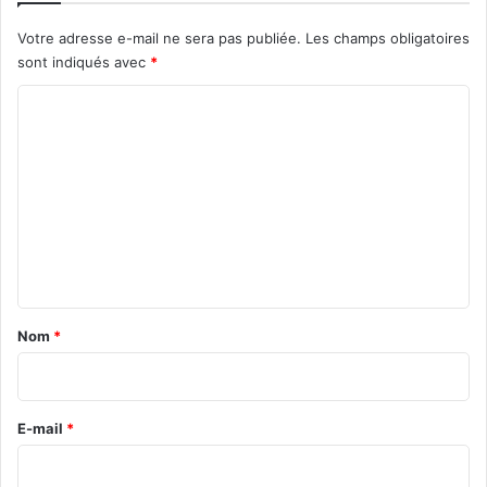
Votre adresse e-mail ne sera pas publiée.
Les champs obligatoires
sont indiqués avec
*
C
o
m
m
e
n
t
a
Nom
*
i
r
e
E-mail
*
*