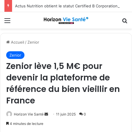
Actus Nutrition obtient le statut Certified B Corporation™
Menu
R
Accueil
/
Zenior
Zenior
Zenior lève 1,5 M€ pour
devenir la plateforme de
référence du bien vieillir en
France
Envoyer
Horizon Vie Santé
11 juin 2025
0
un
4 minutes de lecture
courriel