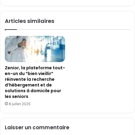
D4Gen
2025
récompensés
Articles similaires
par
Genopole
Zenior, la plateforme tout-
en-un du “bien vieillir”
réinvente la recherche
d’hébergement et de
solutions à domicile pour
les seniors
8 juillet 2025
Laisser un commentaire