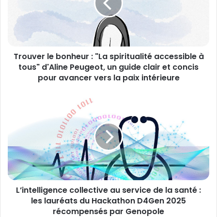
"La
spiritualité
accessible
à
tous"
Trouver le bonheur : "La spiritualité accessible à
d'Aline
Peugeot,
tous" d'Aline Peugeot, un guide clair et concis
un
pour avancer vers la paix intérieure
guide
clair
L’intelligence
et
collective
concis
au
pour
service
avancer
de
vers
la
la
santé
paix
:
intérieure
les
L’intelligence collective au service de la santé :
lauréats
du
les lauréats du Hackathon D4Gen 2025
Hackathon
récompensés par Genopole