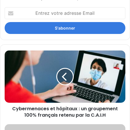
Entrez
votre
adresse
Email
Cybermenaces
et
hôpitaux
:
un
groupement
100%
français
retenu
Cybermenaces et hôpitaux : un groupement
par
la
100% français retenu par la C.A.I.H
C.A.I.H
La