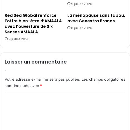
9 juillet 2026
Red Sea Global renforce
La ménopause sans tabou,
l’offre bien-être d’AMAALA
avec Genestra Brands
avec l’ouverture de Six
8 juillet 2026
Senses AMAALA
9 juillet 2026
Laisser un commentaire
Votre adresse e-mail ne sera pas publiée.
Les champs obligatoires
sont indiqués avec
*
C
o
m
m