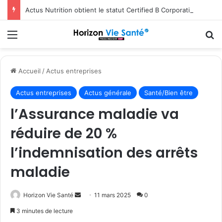
Actus Nutrition obtient le statut Certified B Corporation™
Menu
R
Accueil
/
Actus entreprises
Actus entreprises
Actus générale
Santé/Bien être
l’Assurance maladie va
réduire de 20 %
l’indemnisation des arrêts
maladie
Envoyer
Horizon Vie Santé
11 mars 2025
0
un
3 minutes de lecture
courriel