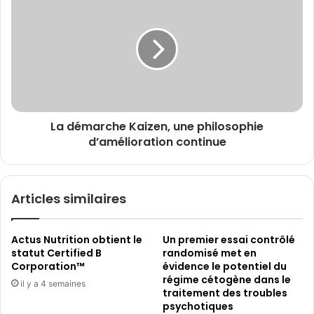
démarche
Kaizen,
une
philosophie
d’amélioration
continue
La démarche Kaizen, une philosophie
d’amélioration continue
Articles similaires
Actus Nutrition obtient le
Un premier essai contrôlé
statut Certified B
randomisé met en
Corporation™
évidence le potentiel du
régime cétogène dans le
il y a 4 semaines
traitement des troubles
psychotiques