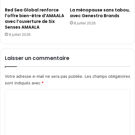
Red Sea Global renforce
La ménopause sans tabou,
l’offre bien-être d’AMAALA
avec Genestra Brands
avec l’ouverture de Six
8 juillet 2026
Senses AMAALA
9 juillet 2026
Laisser un commentaire
Votre adresse e-mail ne sera pas publiée.
Les champs obligatoires
sont indiqués avec
*
C
o
m
m
e