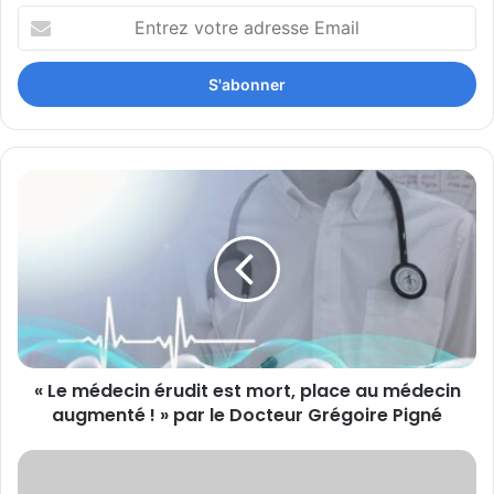
Entrez
votre
adresse
Email
«
Le
médecin
érudit
est
mort,
place
au
médecin
« Le médecin érudit est mort, place au médecin
augmenté
!
augmenté ! » par le Docteur Grégoire Pigné
»
par
l’Assurance
le
maladie