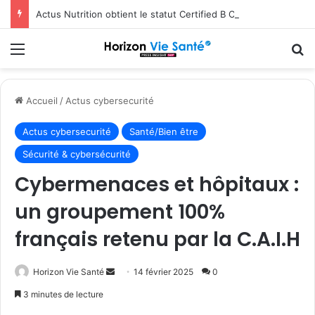
Actus Nutrition obtient le statut Certified B Corporation™
Menu
R
Accueil
/
Actus cybersecurité
Actus cybersecurité
Santé/Bien être
Sécurité & cybersécurité
Cybermenaces et hôpitaux :
un groupement 100%
français retenu par la C.A.I.H
Envoyer
Horizon Vie Santé
14 février 2025
0
un
3 minutes de lecture
courriel