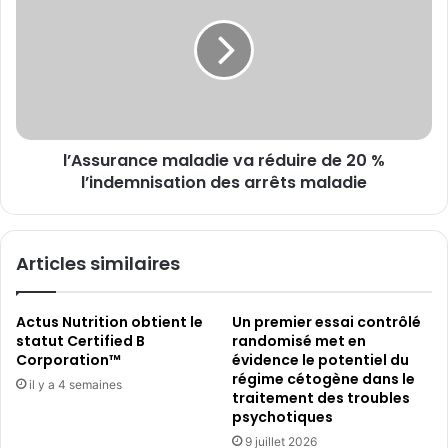
Docteur
va
Grégoire
réduire
Pigné
de
20
%
l’indemnisation
des
l’Assurance maladie va réduire de 20 %
arrêts
maladie
l’indemnisation des arrêts maladie
Articles similaires
Actus Nutrition obtient le
Un premier essai contrôlé
statut Certified B
randomisé met en
Corporation™
évidence le potentiel du
régime cétogène dans le
il y a 4 semaines
traitement des troubles
psychotiques
9 juillet 2026