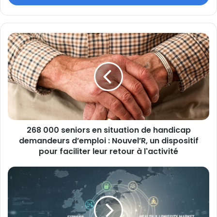
268
000
seniors
en
situation
de
handicap
demandeurs
d’emploi
268 000 seniors en situation de handicap
:
Nouvel’R,
demandeurs d’emploi : Nouvel’R, un dispositif
un
pour faciliter leur retour à l'activité
dispositif
pour
Fitness
faciliter
:
leur
39
retour
milliards
à
d’euros