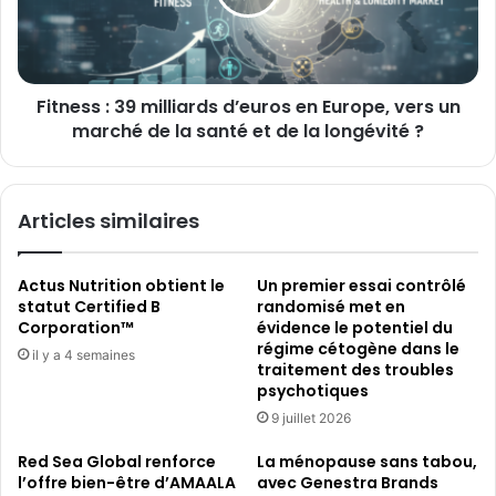
l'activité
en
Europe,
vers
un
Fitness : 39 milliards d’euros en Europe, vers un
marché
de
marché de la santé et de la longévité ?
la
santé
et
Articles similaires
de
la
longévité
Actus Nutrition obtient le
Un premier essai contrôlé
?
statut Certified B
randomisé met en
Corporation™
évidence le potentiel du
régime cétogène dans le
il y a 4 semaines
traitement des troubles
psychotiques
9 juillet 2026
Red Sea Global renforce
La ménopause sans tabou,
l’offre bien-être d’AMAALA
avec Genestra Brands