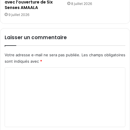
avec l’ouverture de Six
8 juillet 2026
Senses AMAALA
9 juillet 2026
Laisser un commentaire
Votre adresse e-mail ne sera pas publiée.
Les champs obligatoires
sont indiqués avec
*
C
o
m
m
e
n
t